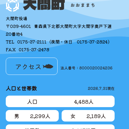
大間町役場
〒039-4601
青森県下北郡大間町大字大間字奥戸下道
20番地4
TEL
0175-37-2111
(夜間・休日
0175-37-2824
)
FAX
0175-37-2478
アクセス
法人番号：8000020024236
人口と世帯数
2026.7.31
現在
人口
4,488
人
男
2,299
人
女
2,189
人