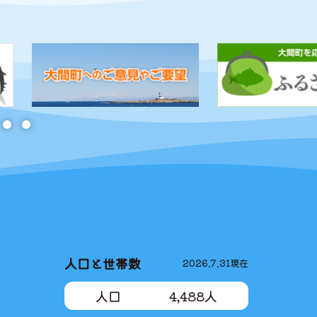
大間町 おおままち
人口と世帯数
2026.7.31
現在
人口
4,488
人