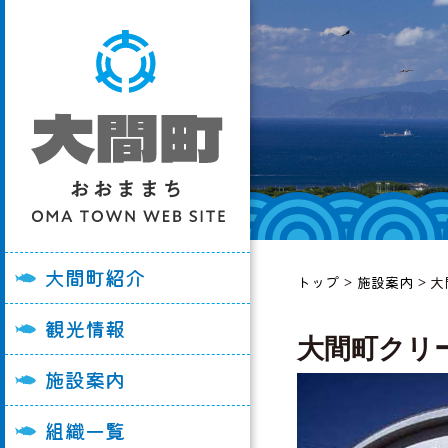
大間町の紹介
大間崎を訪れる皆
各施設利用申請書
総務課
妊娠・出産
ごみ
町長あいさつ
おすすめ観光スポ
大間町役場
企画経営課
入園・入学
子育て・学校教育
町史
観光パンフレット
大間消防署
税務課
結婚・離婚
福祉・高齢者
大間町紹介
トップ
>
施設案内
> 
町勢要覧
イベント情報
大間病院
住民福祉課
引っ越し
医療・健康づくり
観光情報
大間町の例規集
陸マグロ「大間牛
うみの子保育園
健康づくり推進課
おくやみ
国保・後期高齢者
大間町クリ
大間町の画像
グルメ・飲食店
大間小学校
産業振興課
町税
施設案内
大間町Youtube
宿泊施設
大間中学校
生活整備課
上水道・下水道
組織一覧
ル
奥戸小学校
会計管理課
消防・防災