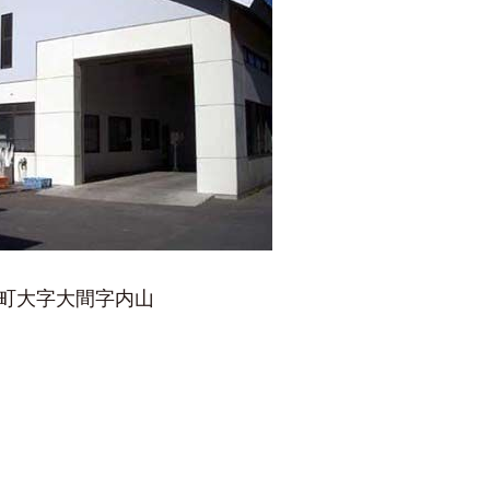
ー
ー
ード
ンター
大間町大字大間字内山
ンター
ンター