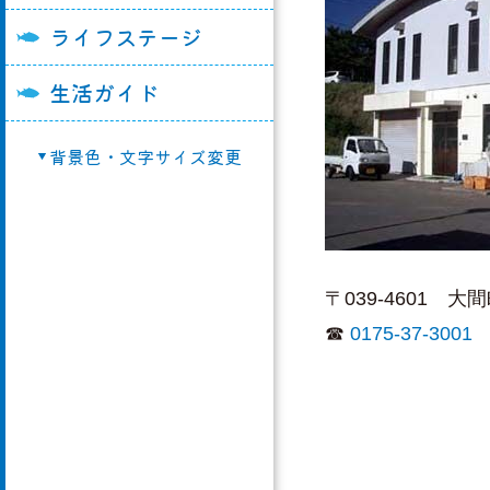
ライフステージ
奥戸交流館
教育委員会
町営住宅
勤労青少年ホーム
農業委員会
移住・空家バンク
生活ガイド
総合開発センター
議会事務局
マイナンバー制度
背景色・文字サイズ変更
農村婦人の家
選挙管理委員会
再生可能エネルギ
漁業活性化センタ
議会組織
選挙
奥戸ゆうゆう館
申請用紙ダウンロ
大間町クリーンセ
その他
〒039-4601 
大間町種苗育成セ
☎
0175-37-3001
大間町健康福祉セ
「スマイリー」