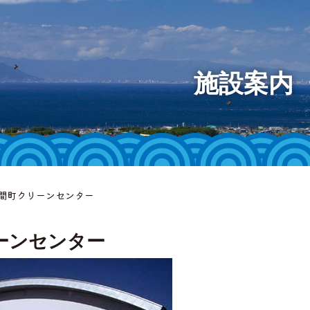
大間町
施設案内
様へ
等
ット
大間町クリーンセンター
」
ーンセンター
チャンネ