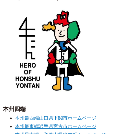
本州四端
本州最西端
山口県下関市ホームページ
本州最東端
岩手県宮古市ホームページ