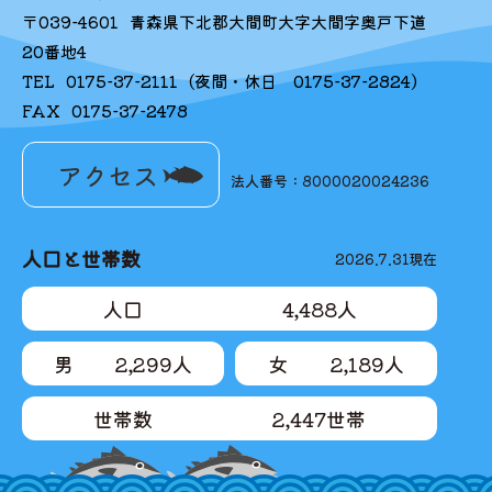
〒039-4601
青森県下北郡大間町大字大間字奥戸下道
20番地4
TEL
0175-37-2111
(夜間・休日
0175-37-2824
)
FAX
0175-37-2478
アクセス
法人番号：8000020024236
人口と世帯数
2026.7.31
現在
人口
4,488
人
男
2,299
人
女
2,189
人
世帯数
2,447
世帯