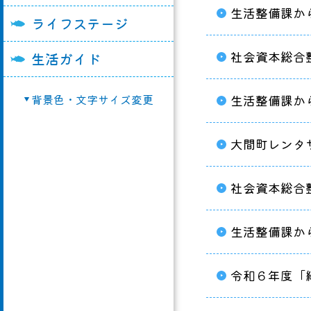
生活整備課か
ライフステージ
奥戸交流館
教育委員会
町営住宅
勤労青少年ホーム
農業委員会
移住・空家バンク
社会資本総合
生活ガイド
総合開発センター
議会事務局
マイナンバー制度
背景色・文字サイズ変更
生活整備課か
農村婦人の家
選挙管理委員会
再生可能エネルギ
漁業活性化センタ
議会組織
選挙
大間町レンタ
奥戸ゆうゆう館
申請用紙ダウンロ
大間町クリーンセ
その他
社会資本総合
大間町種苗育成セ
大間町健康福祉セ
生活整備課か
「スマイリー」
令和６年度「