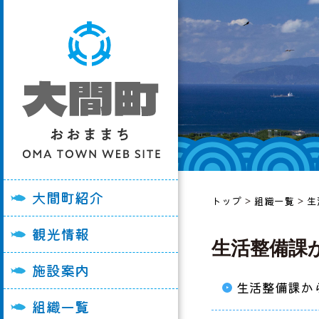
大間町の紹介
大間崎を訪れる皆
各施設利用申請書
総務課
妊娠・出産
ごみ
町長あいさつ
おすすめ観光スポ
大間町役場
企画経営課
入園・入学
子育て・学校教育
町史
観光パンフレット
大間消防署
税務課
結婚・離婚
福祉・高齢者
大間町紹介
トップ
>
組織一覧
>
生
町勢要覧
イベント情報
大間病院
住民福祉課
引っ越し
医療・健康づくり
観光情報
大間町の例規集
陸マグロ「大間牛
うみの子保育園
健康づくり推進課
おくやみ
国保・後期高齢者
生活整備課
大間町の画像
グルメ・飲食店
大間小学校
産業振興課
町税
施設案内
生活整備課か
大間町Youtube
宿泊施設
大間中学校
生活整備課
上水道・下水道
組織一覧
ル
奥戸小学校
会計管理課
消防・防災