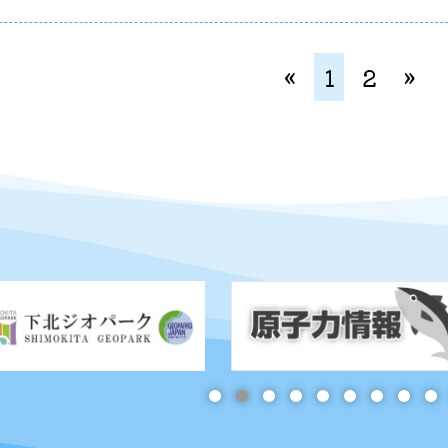
«
1
2
»