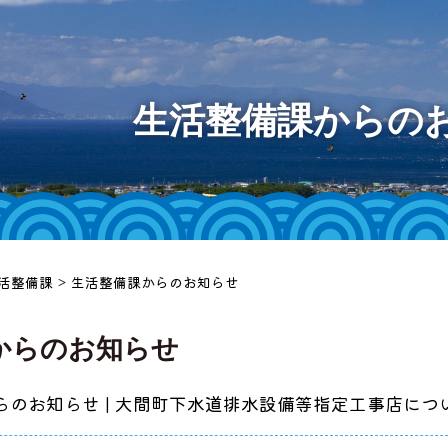
大間町
生活整備課からの
様へ
等
ット
活整備課
>
生活整備課からのお知らせ
」
からのお知らせ
らのお知らせ | 大間町下水道排水設備等指定工事店につ
チャンネ