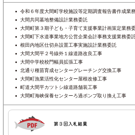
令和６年度大間町学校施設等定期調査報告書作成業
大間共同墓地整備設計業務委託
大間町第３期子ども・子育て支援事業計画策定業務
大間町下水道事業地方公営企業会計事務支援業務委
根田内地区仕切弁設置工事実施設計業務委託
大間大間平２号線外１線道路改良工事
大間中学校校門幅員拡張工事
北通り種苗育成センターグレーチング交換工事
大間町漁業活性化センター屋根改修工事
町道大間平カツトシ線道路舗装工事
大間町海峡保養センターろ過ポンプ取り換え工事
第３回入札結果