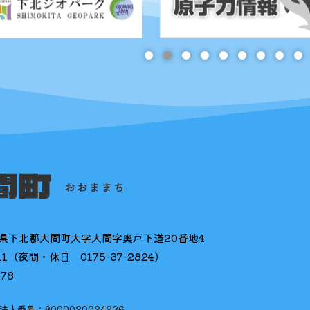
県下北郡大間町大字大間字奥戸下道20番地4
11
(夜間・休日
0175-37-2824
)
478
法人番号：8000020024236