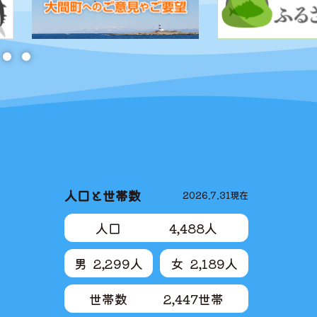
大間町 おおままち
人口と世帯数
2026.7.31
現在
人口
4,488
人
男
2,299
人
女
2,189
人
世帯数
2,447
世帯