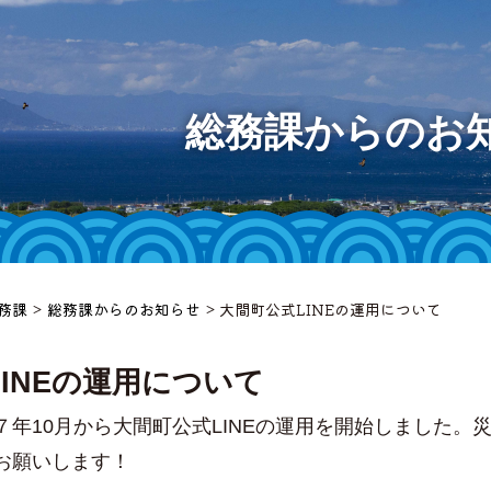
大間町
総務課からのお
様へ
等
ット
務課
>
総務課からのお知らせ
> 大間町公式LINEの運用について
」
INEの運用について
年10月から大間町公式LINEの運用を開始しました。
チャンネ
お願いします！