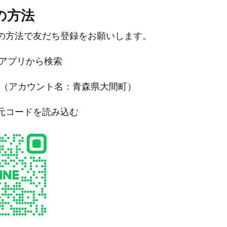
の方法
方法で友だち登録をお願いします。
Eアプリから検索
ー
a （アカウント名：青森県大間町）
ー
ード
元コードを読み込む
ンター
ンター
ンター