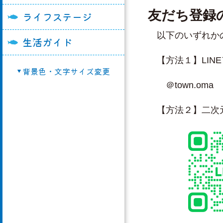
友だち登録
ライフステージ
奥戸交流館
教育委員会
町営住宅
勤労青少年ホーム
農業委員会
移住・空家バンク
以下のいずれかの
生活ガイド
総合開発センター
議会事務局
マイナンバー制度
【方法１】LIN
背景色・文字サイズ変更
農村婦人の家
選挙管理委員会
再生可能エネルギ
＠town.om
漁業活性化センタ
議会組織
選挙
奥戸ゆうゆう館
申請用紙ダウンロ
【方法２】二次
大間町クリーンセ
その他
大間町種苗育成セ
大間町健康福祉セ
「スマイリー」