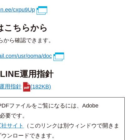
/lin.ee/cxpu9Up
はこちらから
らから確認できます。
ail.com/usr/ooma/doc
INE運用指針
E運用指針
(182KB)
PDFファイルをご覧になるには、Adobe
erが必要です。
ズ社サイト
（このリンクは別ウィンドウで開きま
ダウンロードできます。