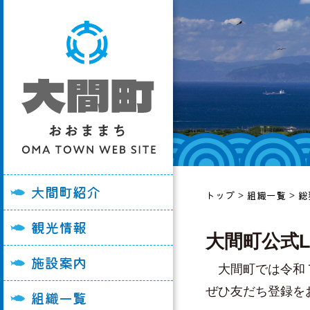
大間町の紹介
大間崎を訪れる皆
各施設利用申請書
総務課
妊娠・出産
ごみ
町長あいさつ
おすすめ観光スポ
大間町役場
企画経営課
入園・入学
子育て・学校教育
町史
観光パンフレット
大間消防署
税務課
結婚・離婚
福祉・高齢者
大間町紹介
トップ
>
組織一覧
>
総
町勢要覧
イベント情報
大間病院
住民福祉課
引っ越し
医療・健康づくり
観光情報
大間町の例規集
陸マグロ「大間牛
うみの子保育園
健康づくり推進課
おくやみ
国保・後期高齢者
大間町公式L
大間町の画像
グルメ・飲食店
大間小学校
産業振興課
町税
施設案内
大間町では令和７
大間町Youtube
宿泊施設
大間中学校
生活整備課
上水道・下水道
ぜひ友だち登録を
組織一覧
ル
奥戸小学校
会計管理課
消防・防災