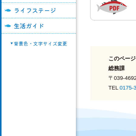
ライフステージ
奥戸交流館
教育委員会
町営住宅
勤労青少年ホーム
農業委員会
移住・空家バンク
生活ガイド
総合開発センター
議会事務局
マイナンバー制度
背景色・文字サイズ変更
農村婦人の家
選挙管理委員会
再生可能エネルギ
漁業活性化センタ
議会組織
選挙
このページ
奥戸ゆうゆう館
申請用紙ダウンロ
総務課
大間町クリーンセ
その他
〒039-469
TEL
0175-
大間町種苗育成セ
大間町健康福祉セ
「スマイリー」