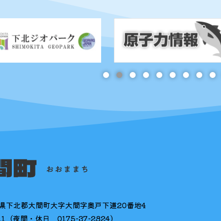
県下北郡大間町大字大間字奥戸下道20番地4
11
(夜間・休日
0175-37-2824
)