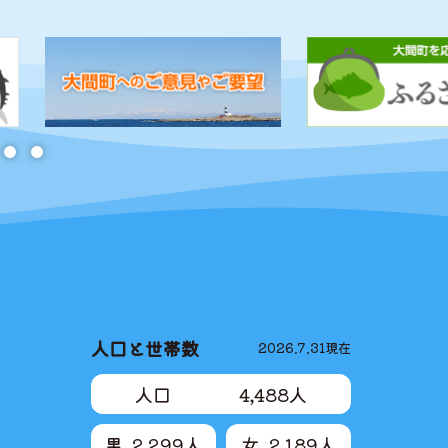
大間町 おおままち
人口と世帯数
2026.7.31
現在
人口
4,488
人
男
2,299
人
女
2,189
人