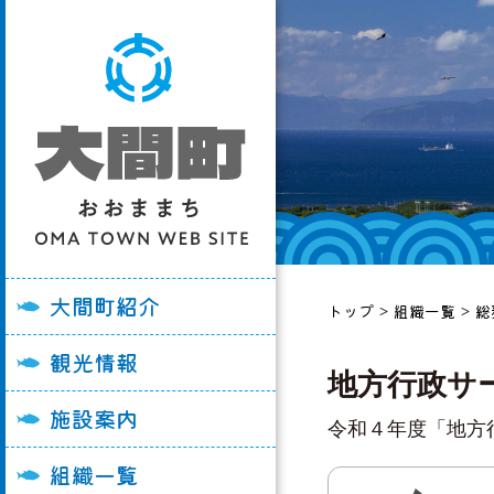
大間町の紹介
大間崎を訪れる皆
各施設利用申請書
総務課
妊娠・出産
ごみ
町長あいさつ
おすすめ観光スポ
大間町役場
企画経営課
入園・入学
子育て・学校教育
町史
観光パンフレット
大間消防署
税務課
結婚・離婚
福祉・高齢者
大間町紹介
トップ
>
組織一覧
>
総
町勢要覧
イベント情報
大間病院
住民福祉課
引っ越し
医療・健康づくり
観光情報
大間町の例規集
陸マグロ「大間牛
うみの子保育園
健康づくり推進課
おくやみ
国保・後期高齢者
地方行政サ
大間町の画像
グルメ・飲食店
大間小学校
産業振興課
町税
施設案内
令和４年度「地方
大間町Youtube
宿泊施設
大間中学校
生活整備課
上水道・下水道
組織一覧
ル
奥戸小学校
会計管理課
消防・防災