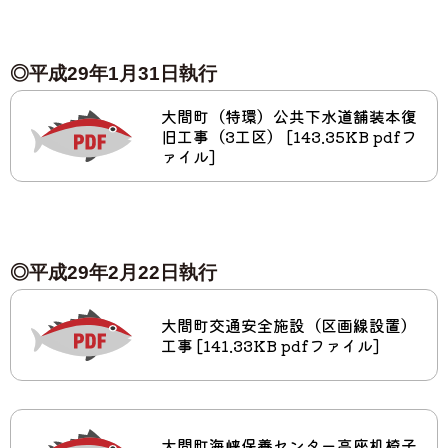
◎平成29年1月31日執行
大間町（特環）公共下水道舗装本復
旧工事（3工区） [143.35KB pdfフ
ァイル]
◎平成29年2月22日執行
大間町交通安全施設（区画線設置）
工事 [141.33KB pdfファイル]
大間町海峡保養センター高座机椅子