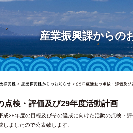
大間町
産業振興課からの
様へ
等
ット
業振興課
>
産業振興課からのお知らせ
> 28年度活動の点検・評価及び
」
の点検・評価及び29年度活動計画
平成28年度の目標及びその達成に向けた活動の点検・評
チャンネ
成しましたので公表致します。