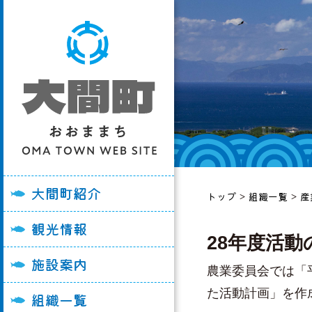
大間町の紹介
大間崎を訪れる皆
各施設利用申請書
総務課
妊娠・出産
ごみ
町長あいさつ
おすすめ観光スポ
大間町役場
企画経営課
入園・入学
子育て・学校教育
町史
観光パンフレット
大間消防署
税務課
結婚・離婚
福祉・高齢者
大間町紹介
トップ
>
組織一覧
>
産
町勢要覧
イベント情報
大間病院
住民福祉課
引っ越し
医療・健康づくり
観光情報
大間町の例規集
陸マグロ「大間牛
うみの子保育園
健康づくり推進課
おくやみ
国保・後期高齢者
28年度活動
大間町の画像
グルメ・飲食店
大間小学校
産業振興課
町税
施設案内
農業委員会では「
大間町Youtube
宿泊施設
大間中学校
生活整備課
上水道・下水道
た活動計画」を作
組織一覧
ル
奥戸小学校
会計管理課
消防・防災