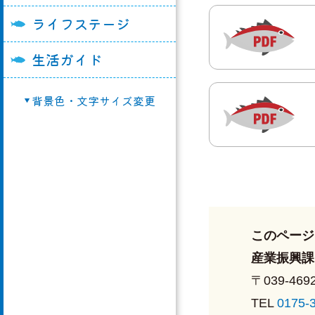
ライフステージ
奥戸交流館
教育委員会
町営住宅
勤労青少年ホーム
農業委員会
移住・空家バンク
生活ガイド
総合開発センター
議会事務局
マイナンバー制度
背景色・文字サイズ変更
農村婦人の家
選挙管理委員会
再生可能エネルギ
漁業活性化センタ
議会組織
選挙
奥戸ゆうゆう館
申請用紙ダウンロ
大間町クリーンセ
その他
大間町種苗育成セ
大間町健康福祉セ
このページ
「スマイリー」
産業振興課
〒039-469
TEL
0175-