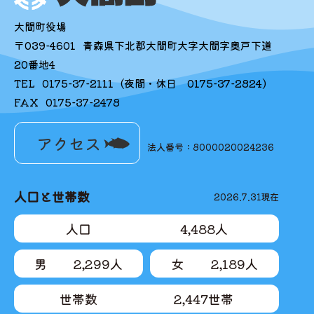
大間町役場
〒039-4601
青森県下北郡大間町大字大間字奥戸下道
20番地4
TEL
0175-37-2111
(夜間・休日
0175-37-2824
)
FAX
0175-37-2478
アクセス
法人番号：8000020024236
人口と世帯数
2026.7.31
現在
人口
4,488
人
男
2,299
人
女
2,189
人
世帯数
2,447
世帯